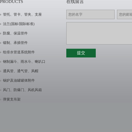
PRODUCTS
在线留言
管托、管卡、管夹、支座
法兰(国标/国际标准)
防腐、保温管件
锻制、承插管件
给排水管道系统附件
钢制漏斗、雨水斗、喇叭口
通风管、通气管、风帽
锅炉及油罐罐体附件
风门、防爆门、风机风箱
弹簧支吊架