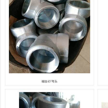
螺纹45°弯头