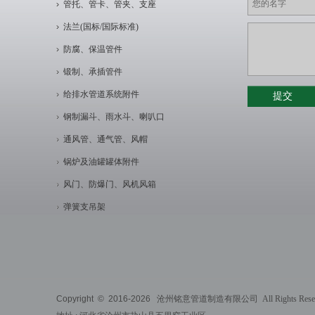
管托、管卡、管夹、支座
法兰(国标/国际标准)
防腐、保温管件
锻制、承插管件
给排水管道系统附件
钢制漏斗、雨水斗、喇叭口
通风管、通气管、风帽
锅炉及油罐罐体附件
风门、防爆门、风机风箱
弹簧支吊架
Copyright © 2016-
2026
沧州铭意管道制造有限公司 All Rights Reser