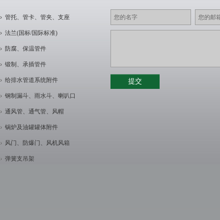
管托、管卡、管夹、支座
法兰(国标/国际标准)
防腐、保温管件
锻制、承插管件
给排水管道系统附件
钢制漏斗、雨水斗、喇叭口
通风管、通气管、风帽
锅炉及油罐罐体附件
风门、防爆门、风机风箱
弹簧支吊架