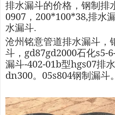
排水漏斗的价格，钢制排
0907
200*100*38,
，
排水
水漏斗.
沧州铭意管道排水漏斗，
gd87gd2000
s5-6
斗，
石化
-402-01b
hgs07
漏斗
型
排
dn300
05s804
。
钢制漏斗